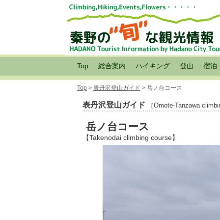
Top
総合案内
ハイキング
登山
宿泊
Top
>
表丹沢登山ガイド
> 岳ノ台コース
表丹沢登山ガイド
［Omote-Tanzawa climbi
岳ノ台コース
【Takenodai climbing course】