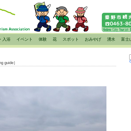
・入浴
イベント
体験
花
スポット
おみやげ
湧水
富士
ng guide］