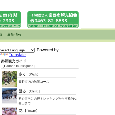
山
最新情報
Powered by
Translate
秦野観光ガイド
［Hadano tourist guide］
歩く
【Walk】
秦野市内の散策コース
登る
【Climb】
初心者向けの軽トレッキングから本格的な
登山まで
花
【Flower】