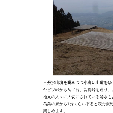
－丹沢山塊を眺めつつ小高い山道をゆ
ヤビツ峠から岳ノ台、菩提峠を通り、
地元の人々に大切にされている湧水も
葛葉の泉から7分くらい下ると表丹沢
楽しめます。