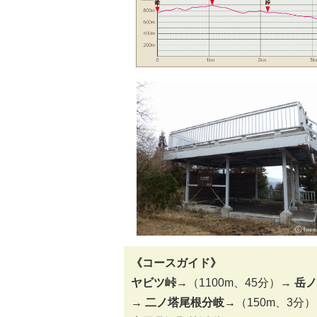
《コースガイド》
ヤビツ峠
→（1100m、45分）→
岳
→
二ノ塔尾根分岐
→（150m、3分