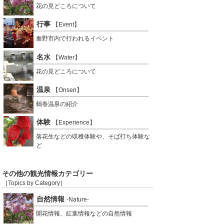
花の見どころについて
行事
【Event】
秦野市内で行われるイベント
名水
【Water】
花の見どころについて
温泉
【Onsen】
鶴巻温泉の紹介
体験
【Experience】
落花生などの収穫体験や、そば打ち体験な
ど
その他の観光情報カテゴリー
［Topics by Category］
自然情報
-Nature-
開花情報、紅葉情報などの自然情報