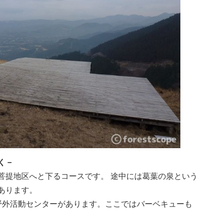
く－
菩提地区へと下るコースです。 途中には葛葉の泉という
あります。
野外活動センターがあります。ここではバーベキューも