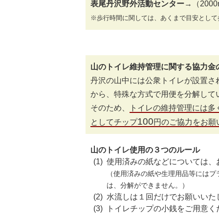
表尾丹沢野外活動センター
→（200
※歩行時間に関しては、あくまで目安として
山のトイレ維持管理に関する協力金
丹沢の山中には公衆トイレが設置さ
から、特殊な方式で用便を分解して
そのため、
トイレの維持管理には多
100
としてチップ
円のご協力をお願
山のトイレ使用の３つのルール
使用済みの紙などについては、
（使用済みの紙や生理用品等にはプ
は、分解ができません。）
水流しは１回だけでお願いいた
トイレチップの小銭をご用意く