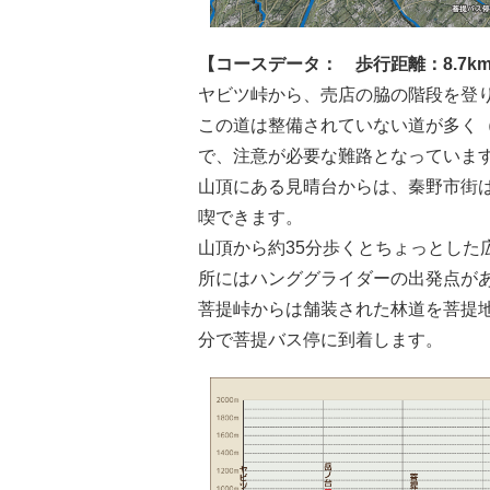
【コースデータ： 歩行距離：8.7k
ヤビツ峠から、売店の脇の階段を登り
この道は整備されていない道が多く（H
で、注意が必要な難路となっていま
山頂にある見晴台からは、秦野市街
喫できます。
山頂から約35分歩くとちょっとした
所にはハンググライダーの出発点が
菩提峠からは舗装された林道を菩提地
分で菩提バス停に到着します。