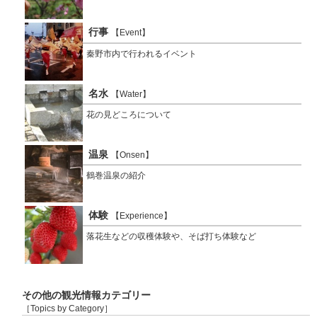
行事
【Event】
秦野市内で行われるイベント
名水
【Water】
花の見どころについて
温泉
【Onsen】
鶴巻温泉の紹介
体験
【Experience】
落花生などの収穫体験や、そば打ち体験など
その他の観光情報カテゴリー
［Topics by Category］