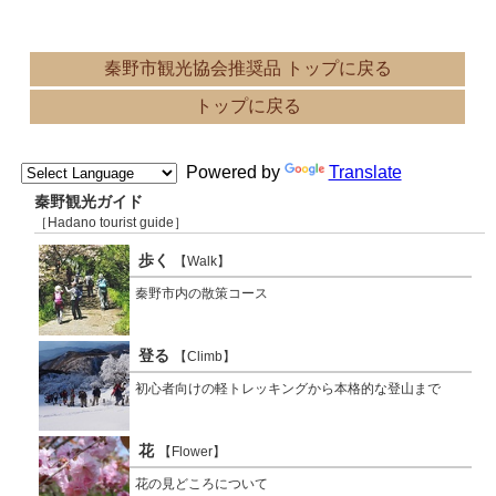
秦野市観光協会推奨品 トップに戻る
トップに戻る
Powered by
Translate
秦野観光ガイド
［Hadano tourist guide］
歩く
【Walk】
秦野市内の散策コース
登る
【Climb】
初心者向けの軽トレッキングから本格的な登山まで
花
【Flower】
花の見どころについて