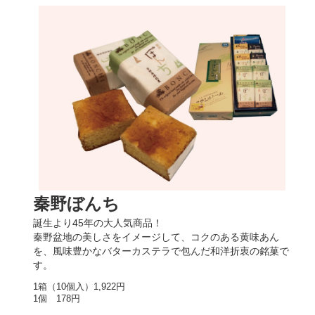
秦野ぼんち
誕生より45年の大人気商品！
秦野盆地の美しさをイメージして、コクのある黄味あん
を、風味豊かなバターカステラで包んだ和洋折衷の銘菓で
す。
1箱（10個入）1,922円
1個 178円