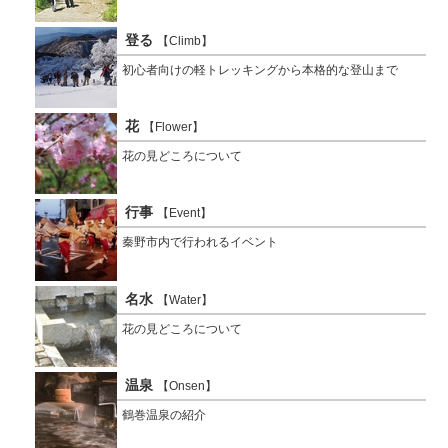
登る
【Climb】
初心者向けの軽トレッキングから本格的な登山まで
花
【Flower】
花の見どころについて
行事
【Event】
秦野市内で行われるイベント
名水
【Water】
花の見どころについて
温泉
【Onsen】
鶴巻温泉の紹介