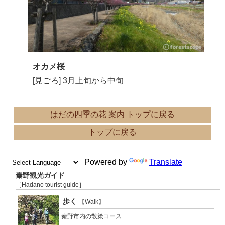
オカメ桜
[見ごろ] 3月上旬から中旬
はだの四季の花 案内 トップに戻る
トップに戻る
Powered by
Translate
秦野観光ガイド
［Hadano tourist guide］
歩く
【Walk】
秦野市内の散策コース