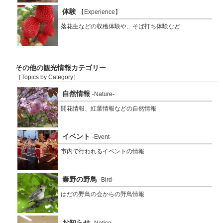
体験
【Experience】
落花生などの収穫体験や、そば打ち体験など
その他の観光情報カテゴリー
［Topics by Category］
自然情報
-Nature-
開花情報、紅葉情報などの自然情報
イベント
-Event-
市内で行われるイベントの情報
秦野の野鳥
-Bird-
はだの野鳥の会からの野鳥情報
お知らせ
-Notice-