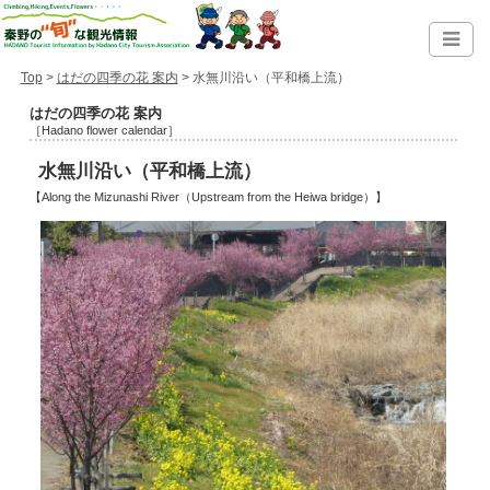
Top
>
はだの四季の花 案内
> 水無川沿い（平和橋上流）
はだの四季の花 案内
［Hadano flower calendar］
水無川沿い（平和橋上流）
【Along the Mizunashi River（Upstream from the Heiwa bridge）】