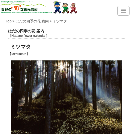
Top
>
はだの四季の花 案内
> ミツマタ
はだの四季の花 案内
［Hadano flower calendar］
ミツマタ
【Mitsumata】