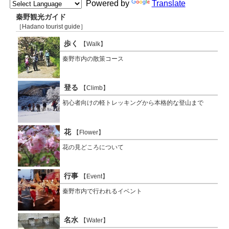
Powered by
Translate
秦野観光ガイド
［Hadano tourist guide］
歩く
【Walk】
秦野市内の散策コース
登る
【Climb】
初心者向けの軽トレッキングから本格的な登山まで
花
【Flower】
花の見どころについて
行事
【Event】
秦野市内で行われるイベント
名水
【Water】