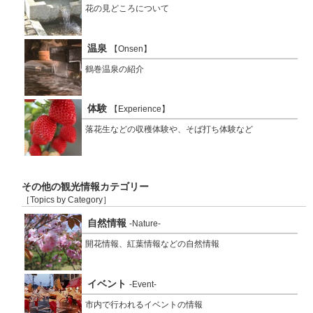
花の見どころについて
温泉
【Onsen】
鶴巻温泉の紹介
体験
【Experience】
落花生などの収穫体験や、そば打ち体験など
その他の観光情報カテゴリー
［Topics by Category］
自然情報
-Nature-
開花情報、紅葉情報などの自然情報
イベント
-Event-
市内で行われるイベントの情報