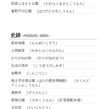
田原ふるさと公園 ［たわらふるさとこうえん］
秦野戸川公園 ［はだのとかわこうえん］
史跡
-Historic sites-
延命地蔵 ［えんめいじぞう］
上宿観音 ［かみじゅくかんのん］
かりがねの松 ［かりがねのまつ］
弘法の清水 ［こうぼうのしみず］
金剛寺 ［こんごうじ］
桜土手古墳公園（はだの歴史博物館） ［さくらど
てこふんこうえん］
蔵林寺 ［ぞうりんじ］
曽屋公園 ［そやこうえん］（旧 曽屋配水場）
大日堂 ［だいにちどう］