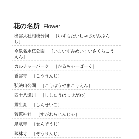
花の名所
-Flower-
出雲大社相模分祠 ［いずもたいしゃさがみぶん
し］
今泉名水桜公園 ［いまいずみめいすいさくらこう
えん］
カルチャーパーク ［かるちゃーぱーく］
香雲寺 ［こううんじ］
弘法山公園 ［こうぼうやまこうえん］
四十八瀬川 ［しじゅうはっせがわ］
震生湖 ［しんせいこ］
菅原神社 ［すがわらじんじゃ］
泉蔵寺 ［せんぞうじ］
蔵林寺 ［ぞうりんじ］