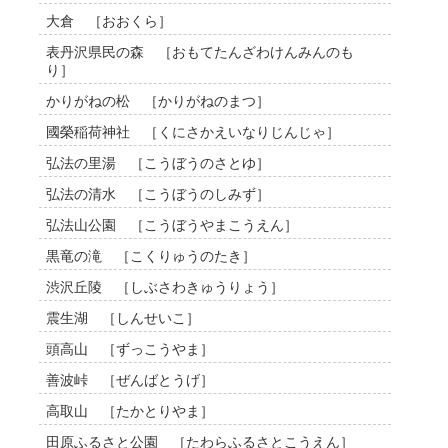
大倉 ［おおくら］
表丹沢県民の森 ［おもてたんざわけんみんのも
り］
かりがねの松 ［かりがねのまつ］
國榮稲荷神社 ［くにさかえいなりじんじゃ］
弘法の里湯 ［こうぼうのさとゆ］
弘法の清水 ［こうぼうのしみず］
弘法山公園 ［こうぼうやまこうえん］
黒竜の滝 ［こくりゅうのたき］
渋沢丘陵 ［しぶさわきゅうりょう］
震生湖 ［しんせいこ］
頭高山 ［ずっこうやま］
善波峠 ［ぜんばとうげ］
高取山 ［たかとりやま］
田原ふるさと公園 ［たわらふるさとこうえん］