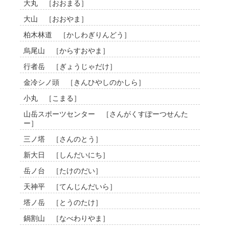
大丸 ［おおまる］
大山 ［おおやま］
柏木林道 ［かしわぎりんどう］
烏尾山 ［からすおやま］
行者岳 ［ぎょうじゃだけ］
金冷シノ頭 ［きんひやしのかしら］
小丸 ［こまる］
山岳スポーツセンター ［さんがくすぽーつせんた
ー］
三ノ塔 ［さんのとう］
新大日 ［しんだいにち］
岳ノ台 ［たけのだい］
天神平 ［てんじんだいら］
塔ノ岳 ［とうのたけ］
鍋割山 ［なべわりやま］