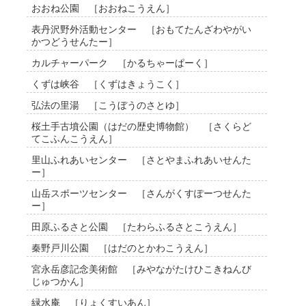
おおね公園 ［おおねこうえん］
表丹沢野外活動センター ［おもてたんざわやがい
かつどうせんたー］
カルチャーパーク ［かるちゃーぱーく］
くずは峡谷 ［くずはきょうこく］
弘法の里湯 ［こうぼうのさとゆ］
桜土手古墳公園（はだの歴史博物館） ［さくらど
てこふんこうえん］
里山ふれあいセンター ［さとやまふれあいせんた
ー］
山岳スポーツセンター ［さんがくすぽーつせんた
ー］
田原ふるさと公園 ［たわらふるさとこうえん］
秦野戸川公園 ［はだのとかわこうえん］
宮永岳彦記念美術館 ［みやながたけひこきねんび
じゅつかん］
緑水庵 ［りょくすいあん］