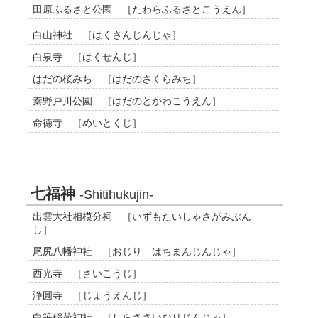
田原ふるさと公園 ［たわらふるさとこうえん］
白山神社 ［はくさんじんじゃ］
白泉寺 ［はくせんじ］
はだの桜みち ［はだのさくらみち］
秦野戸川公園 ［はだのとかわこうえん］
命徳寺 ［めいとくじ］
七福神
-Shitihukujin-
出雲大社相模分祠 ［いずもたいしゃさがみぶん
し］
尾尻八幡神社 ［おじり はちまんじんじゃ］
西光寺 ［さいこうじ］
浄圓寺 ［じょうえんじ］
白笹稲荷神社 ［しらささいなりじんじゃ］