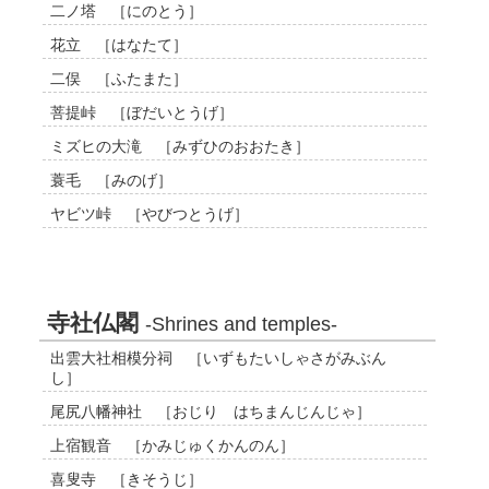
二ノ塔 ［にのとう］
花立 ［はなたて］
二俣 ［ふたまた］
菩提峠 ［ぼだいとうげ］
ミズヒの大滝 ［みずひのおおたき］
蓑毛 ［みのげ］
ヤビツ峠 ［やびつとうげ］
寺社仏閣
-Shrines and temples-
出雲大社相模分祠 ［いずもたいしゃさがみぶん
し］
尾尻八幡神社 ［おじり はちまんじんじゃ］
上宿観音 ［かみじゅくかんのん］
喜叟寺 ［きそうじ］