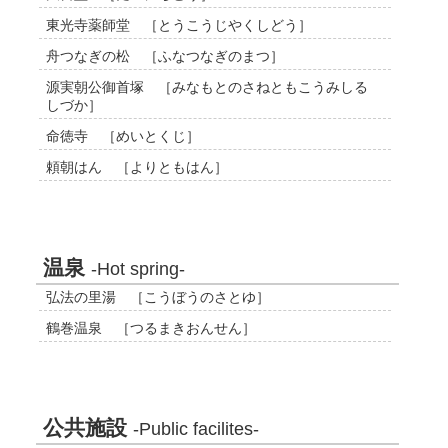
東光寺薬師堂 ［とうこうじやくしどう］
舟つなぎの松 ［ふなつなぎのまつ］
源実朝公御首塚 ［みなもとのさねともこうみしる
しづか］
命徳寺 ［めいとくじ］
頼朝はん ［よりともはん］
温泉
-Hot spring-
弘法の里湯 ［こうぼうのさとゆ］
鶴巻温泉 ［つるまきおんせん］
公共施設
-Public facilites-