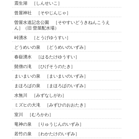
震生湖 ［しんせいこ］
曾屋神社 ［そやじんじゃ］
曽屋水道記念公園 ［そやすいどうきねんこうえ
ん］（旧 曽屋配水場）
峠湧水 ［とうげゆうすい］
どうめいの泉 ［どうめいのいずみ］
春嶽湧水 ［はるたけゆうすい］
髭僧の滝 ［ひげそうのたき］
まいまいの泉 ［まいまいのいずみ］
まほろばの泉 ［まほろばのいずみ］
水無川 ［みずなしがわ］
ミズヒの大滝 ［みずひのおおたき］
室川 ［むろかわ］
竜神の泉 ［りゅうじんのいずみ］
若竹の泉 ［わかたけのいずみ］