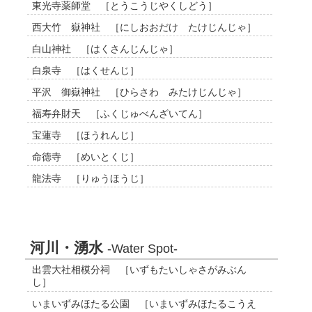
東光寺薬師堂 ［とうこうじやくしどう］
西大竹 嶽神社 ［にしおおだけ たけじんじゃ］
白山神社 ［はくさんじんじゃ］
白泉寺 ［はくせんじ］
平沢 御嶽神社 ［ひらさわ みたけじんじゃ］
福寿弁財天 ［ふくじゅべんざいてん］
宝蓮寺 ［ほうれんじ］
命徳寺 ［めいとくじ］
龍法寺 ［りゅうほうじ］
河川・湧水
-Water Spot-
出雲大社相模分祠 ［いずもたいしゃさがみぶん
し］
いまいずみほたる公園 ［いまいずみほたるこうえ