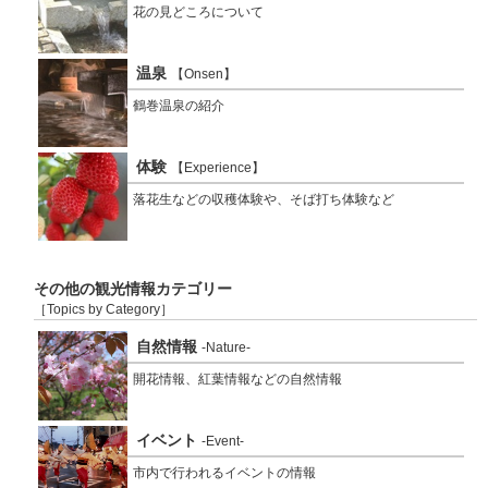
花の見どころについて
温泉
【Onsen】
鶴巻温泉の紹介
体験
【Experience】
落花生などの収穫体験や、そば打ち体験など
その他の観光情報カテゴリー
［Topics by Category］
自然情報
-Nature-
開花情報、紅葉情報などの自然情報
イベント
-Event-
市内で行われるイベントの情報