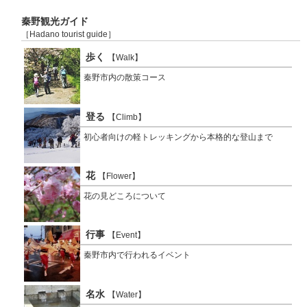
秦野観光ガイド
［Hadano tourist guide］
歩く
【Walk】
秦野市内の散策コース
登る
【Climb】
初心者向けの軽トレッキングから本格的な登山まで
花
【Flower】
花の見どころについて
行事
【Event】
秦野市内で行われるイベント
名水
【Water】