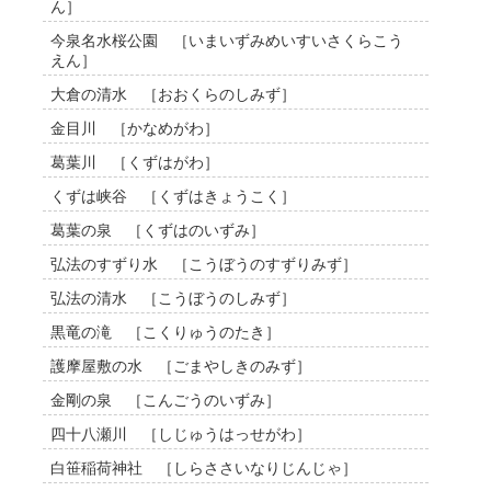
ん］
今泉名水桜公園 ［いまいずみめいすいさくらこう
えん］
大倉の清水 ［おおくらのしみず］
金目川 ［かなめがわ］
葛葉川 ［くずはがわ］
くずは峡谷 ［くずはきょうこく］
葛葉の泉 ［くずはのいずみ］
弘法のすずり水 ［こうぼうのすずりみず］
弘法の清水 ［こうぼうのしみず］
黒竜の滝 ［こくりゅうのたき］
護摩屋敷の水 ［ごまやしきのみず］
金剛の泉 ［こんごうのいずみ］
四十八瀬川 ［しじゅうはっせがわ］
白笹稲荷神社 ［しらささいなりじんじゃ］