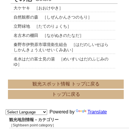
大ケヤキ ［おおけやき］
自然観察の森 ［しぜんかんさつのもり］
立野緑地 ［たてのりょくち］
名古木の棚田 ［ながぬきのたなだ］
秦野市伊勢原市環境衛生組合 ［はだのしいせはら
しかんきょうえいせいくみあい］
名水はだの富士見の湯 ［めいすいはだのふじみの
ゆ］
観光スポット情報 トップに戻る
トップに戻る
Powered by
Translate
観光地別情報－カテゴリー
［Sightseen point category］