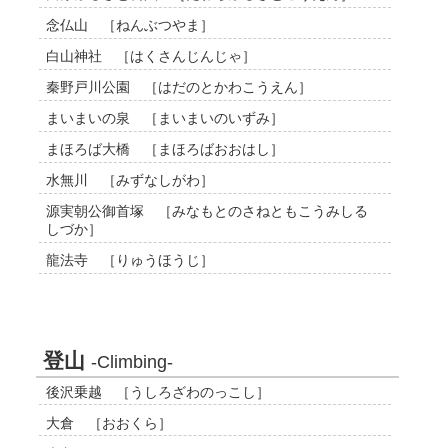
念仏山 ［ねんぶつやま］
白山神社 ［はくさんじんじゃ］
秦野戸川公園 ［はだのとかわこうえん］
まいまいの泉 ［まいまいのいずみ］
まほろば大橋 ［まほろばおおはし］
水無川 ［みずなしがわ］
源実朝公御首塚 ［みなもとのさねともこうみしる
しづか］
龍法寺 ［りゅうほうじ］
登山
-Climbing-
後沢乗越 ［うしろざわのっこし］
大倉 ［おおくら］