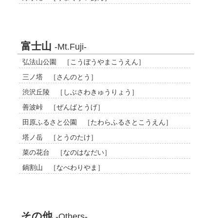
富士山
-Mt.Fuji-
弘法山公園 ［こうぼうやまこうえん］
三ノ塔 ［さんのとう］
渋沢丘陵 ［しぶさわきゅうりょう］
善波峠 ［ぜんばとうげ］
田原ふるさと公園 ［たわらふるさとこうえん］
塔ノ岳 ［とうのたけ］
菜の花台 ［なのはなだい］
鍋割山 ［なべわりやま］
その他
-Others-