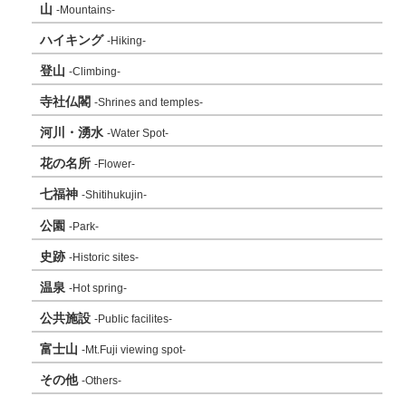
山
-Mountains-
ハイキング
-Hiking-
登山
-Climbing-
寺社仏閣
-Shrines and temples-
河川・湧水
-Water Spot-
花の名所
-Flower-
七福神
-Shitihukujin-
公園
-Park-
史跡
-Historic sites-
温泉
-Hot spring-
公共施設
-Public facilites-
富士山
-Mt.Fuji viewing spot-
その他
-Others-