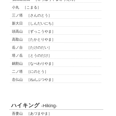
小丸 ［こまる］
三ノ塔 ［さんのとう］
新大日 ［しんだいにち］
頭高山 ［ずっこうやま］
高取山 ［たかとりやま］
岳ノ台 ［たけのだい］
塔ノ岳 ［とうのだけ］
鍋割山 ［なべわりやま］
二ノ塔 ［にのとう］
念仏山 ［ねんぶつやま］
ハイキング
-Hiking-
吾妻山 ［あづまやま］