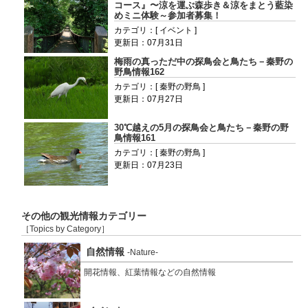
コース』〜涼を運ぶ森歩き＆涼をまとう藍染
めミニ体験～参加者募集！
カテゴリ：[ イベント ]
更新日：07月31日
梅雨の真っただ中の探鳥会と鳥たち－秦野の
野鳥情報162
カテゴリ：[ 秦野の野鳥 ]
更新日：07月27日
30℃越えの5月の探鳥会と鳥たち－秦野の野
鳥情報161
カテゴリ：[ 秦野の野鳥 ]
更新日：07月23日
その他の観光情報カテゴリー
［Topics by Category］
自然情報
-Nature-
開花情報、紅葉情報などの自然情報