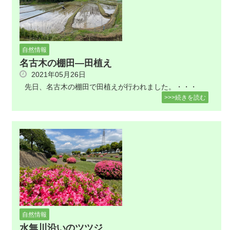
自然情報
名古木の棚田―田植え
2021年05月26日
先日、名古木の棚田で田植えが行われました。・・・
>>>続きを読む
自然情報
水無川沿いのツツジ