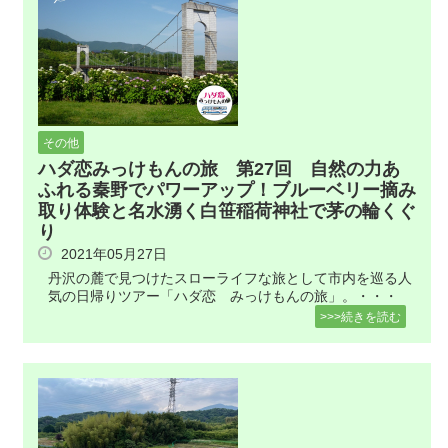
その他
ハダ恋みっけもんの旅 第27回 自然の力あ
ふれる秦野でパワーアップ！ブルーベリー摘み
取り体験と名水湧く白笹稲荷神社で茅の輪くぐ
り
2021年05月27日
丹沢の麓で見つけたスローライフな旅として市内を巡る人
気の日帰りツアー「ハダ恋 みっけもんの旅」。・・・
>>>続きを読む