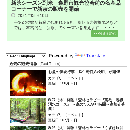
新茶シーズン到来 秦野市観光協会前の名産品
コーナーで新茶の販売を開始
2021年05月10日
丹沢の稜線が新緑に包まれる5月、秦野市内菩提地区など
では、本格的な「新茶」のシーズンを迎えます。・・・
>>>続きを読む
Powered by
Translate
過去の観光情報
［Past Topics］
お盆の伝統行事「瓜生野百八松明」が開催
カテゴリ：[ イベント ]
更新日：08月07日
8/27（木）開催！森林セラピー『蓑毛・春嶽
湧水コース』 ～森のひんやり時間～参加者募
集！
カテゴリ：[ イベント ]
更新日：07月31日
8/25（火）開催！森林セラピー『くずは峡谷