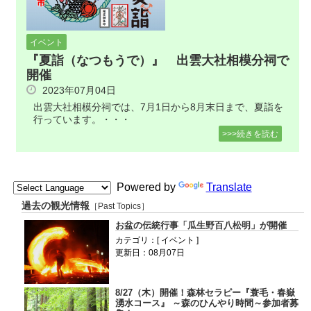
イベント
『夏詣（なつもうで）』 出雲大社相模分祠で
開催
2023年07月04日
出雲大社相模分祠では、7月1日から8月末日まで、夏詣を
行っています。・・・
>>>続きを読む
Powered by
Translate
過去の観光情報
［Past Topics］
お盆の伝統行事「瓜生野百八松明」が開催
カテゴリ：[ イベント ]
更新日：08月07日
8/27（木）開催！森林セラピー『蓑毛・春嶽
湧水コース』 ～森のひんやり時間～参加者募