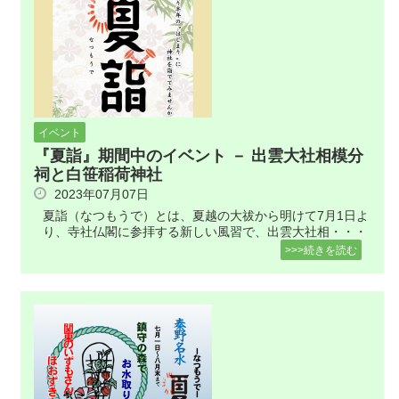
イベント
『夏詣』期間中のイベント － 出雲大社相模分
祠と白笹稲荷神社
2023年07月07日
夏詣（なつもうで）とは、夏越の大祓から明けて7月1日よ
り、寺社仏閣に参拝する新しい風習で、出雲大社相・・・
>>>続きを読む