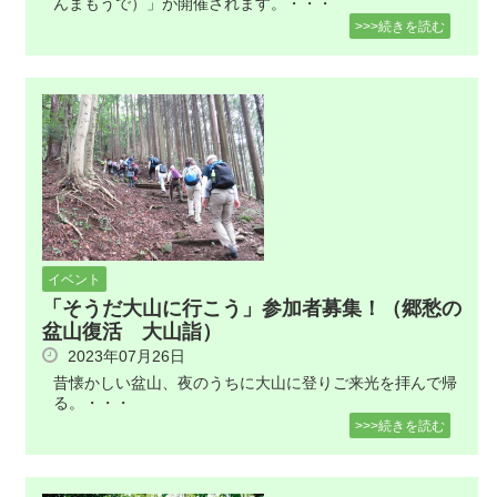
んまもうで）」が開催されます。・・・
>>>続きを読む
イベント
「そうだ大山に行こう」参加者募集！（郷愁の
盆山復活 大山詣）
2023年07月26日
昔懐かしい盆山、夜のうちに大山に登りご来光を拝んで帰
る。・・・
>>>続きを読む