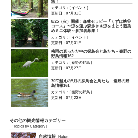
集！
カテゴリ：[ イベント ]
更新日：07月31日
8/25（火）開催！森林セラピー『くずは峡谷
コース』〜涼を運ぶ森歩き＆涼をまとう藍染
めミニ体験～参加者募集！
カテゴリ：[ イベント ]
更新日：07月31日
梅雨の真っただ中の探鳥会と鳥たち－秦野の
野鳥情報162
カテゴリ：[ 秦野の野鳥 ]
更新日：07月27日
30℃越えの5月の探鳥会と鳥たち－秦野の野
鳥情報161
カテゴリ：[ 秦野の野鳥 ]
更新日：07月23日
その他の観光情報カテゴリー
［Topics by Category］
自然情報
-Nature-