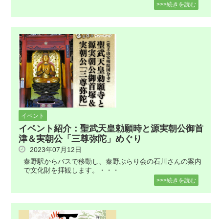
>>>続きを読む
イベント
イベント紹介：聖武天皇勅願時と源実朝公御首
津＆実朝公「三尊弥陀」めぐり
2023年07月12日
秦野駅からバスで移動し、秦野ぶらり会の石川さんの案内
で文化財を拝観します。・・・
>>>続きを読む