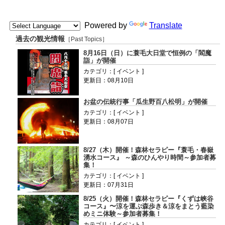
Powered by
Translate
過去の観光情報
［Past Topics］
8月16日（日）に蓑毛大日堂で恒例の「閻魔
詣」が開催
カテゴリ：[ イベント ]
更新日：08月10日
お盆の伝統行事「瓜生野百八松明」が開催
カテゴリ：[ イベント ]
更新日：08月07日
8/27（木）開催！森林セラピー『蓑毛・春嶽
湧水コース』 ～森のひんやり時間～参加者募
集！
カテゴリ：[ イベント ]
更新日：07月31日
8/25（火）開催！森林セラピー『くずは峡谷
コース』〜涼を運ぶ森歩き＆涼をまとう藍染
めミニ体験～参加者募集！
カテゴリ：[ イベント ]