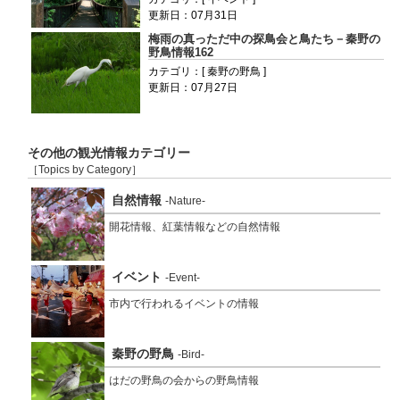
更新日：07月31日
梅雨の真っただ中の探鳥会と鳥たち－秦野の
野鳥情報162
カテゴリ：[ 秦野の野鳥 ]
更新日：07月27日
その他の観光情報カテゴリー
［Topics by Category］
自然情報
-Nature-
開花情報、紅葉情報などの自然情報
イベント
-Event-
市内で行われるイベントの情報
秦野の野鳥
-Bird-
はだの野鳥の会からの野鳥情報