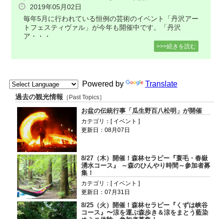
2019年05月02日
毎年5月に行われている恒例の芸術のイベント「丹沢アー
トフェスティヴァル」が今年も開催中です。「丹沢
ア・・・
>>>続きを読む
Powered by
Translate
過去の観光情報
［Past Topics］
お盆の伝統行事「瓜生野百八松明」が開催
カテゴリ：[ イベント ]
更新日：08月07日
8/27（木）開催！森林セラピー『蓑毛・春嶽
湧水コース』 ～森のひんやり時間～参加者募
集！
カテゴリ：[ イベント ]
更新日：07月31日
8/25（火）開催！森林セラピー『くずは峡谷
コース』〜涼を運ぶ森歩き＆涼をまとう藍染