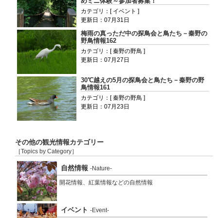
めミニ体験～参加者募集！
カテゴリ：[ イベント ]
更新日：07月31日
梅雨の真っただ中の探鳥会と鳥たち－秦野の
野鳥情報162
カテゴリ：[ 秦野の野鳥 ]
更新日：07月27日
30℃越えの5月の探鳥会と鳥たち－秦野の野
鳥情報161
カテゴリ：[ 秦野の野鳥 ]
更新日：07月23日
その他の観光情報カテゴリー
［Topics by Category］
自然情報
-Nature-
開花情報、紅葉情報などの自然情報
イベント
-Event-