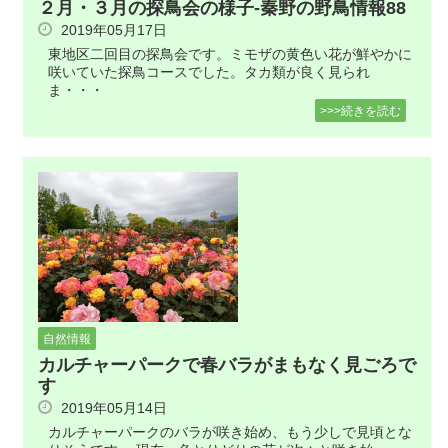
２月・３月の探鳥会の様子-秦野の野鳥情報88
2019年05月17日
東地区二回目の探鳥会です。ミモザの黄色い花が鮮やかに
咲いていた探鳥コースでした。タカ類が良く見られ
ま・・・
>>>続きを読む
自然情報
カルチャーパークで春バラがまもなく見ごろで
す
2019年05月14日
カルチャーパークのバラが咲き始め、もう少しで見頃とな