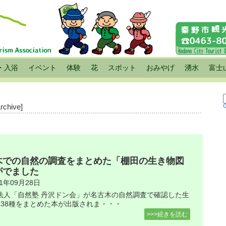
・入浴
イベント
体験
花
スポット
おみやげ
湧水
富士
Archive]
木での自然の調査をまとめた「棚田の生き物図
がでました
21年09月28日
法人「自然塾 丹沢ドン会」が名古木の自然調査で確認した生
838種をまとめた本が出版されま・・・
>>>続きを読む