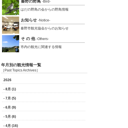
秦野の野鳥
-Bird-
はだの野鳥の会からの野鳥情報
お知らせ
-Notice-
秦野市観光協会からのお知らせ
そ の 他
-Others-
市内の観光に関連する情報
年月別の観光情報一覧
［Past Topics Archives］
2026
- 8月 (1)
- 7月 (5)
- 6月 (9)
- 5月 (6)
- 4月 (16)