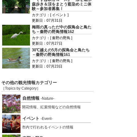
森歩き＆涼をまとう藍染めミニ体
験～参加者募集！
カテゴリ：[ イベント ]
更新日：07月31日
梅雨の真っただ中の探鳥会と鳥た
ち－秦野の野鳥情報162
カテゴリ：[ 秦野の野鳥 ]
更新日：07月27日
30℃越えの5月の探鳥会と鳥たち
－秦野の野鳥情報161
カテゴリ：[ 秦野の野鳥 ]
更新日：07月23日
その他の観光情報カテゴリー
［Topics by Category］
自然情報
-Nature-
開花情報、紅葉情報などの自然情報
イベント
-Event-
市内で行われるイベントの情報