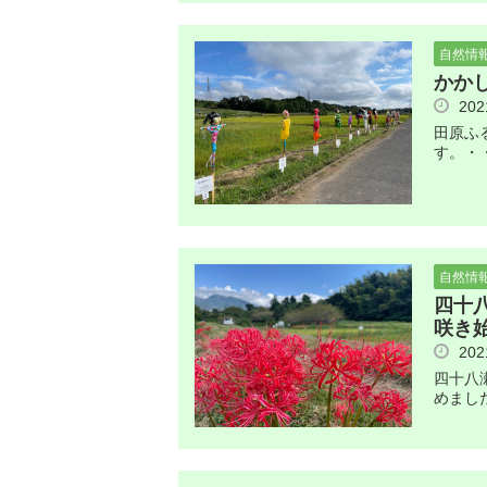
自然情
かか
20
田原ふ
す。・
自然情
四十
咲き
20
四十八
めまし