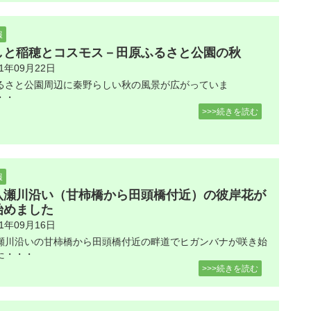
報
しと稲穂とコスモス－田原ふるさと公園の秋
21年09月22日
るさと公園周辺に秦野らしい秋の風景が広がっていま
・・
>>>続きを読む
報
八瀬川沿い（甘柿橋から田頭橋付近）の彼岸花が
始めました
21年09月16日
瀬川沿いの甘柿橋から田頭橋付近の畔道でヒガンバナが咲き始
た・・・
>>>続きを読む