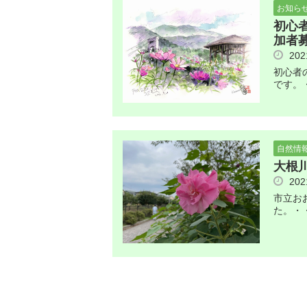
お知ら
初心
加者
20
初心者
です。
自然情
大根
20
市立お
た。・