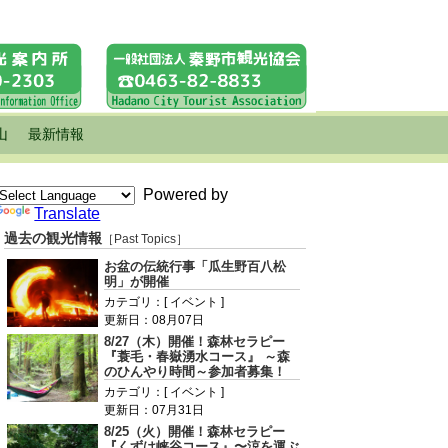
山
最新情報
Powered by
Translate
過去の観光情報
［Past Topics］
お盆の伝統行事「瓜生野百八松
明」が開催
カテゴリ：[ イベント ]
更新日：08月07日
8/27（木）開催！森林セラピー
『蓑毛・春嶽湧水コース』 ～森
のひんやり時間～参加者募集！
カテゴリ：[ イベント ]
更新日：07月31日
8/25（火）開催！森林セラピー
『くずは峡谷コース』〜涼を運ぶ