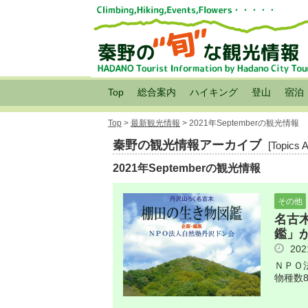
Top
総合案内
ハイキング
登山
宿泊
Top
>
最新観光情報
> 2021年Septemberの観光情報
秦野の観光情報アーカイブ
[Topics 
2021年Septemberの観光情報
その他
名古
鑑」
20
ＮＰＯ
物種数