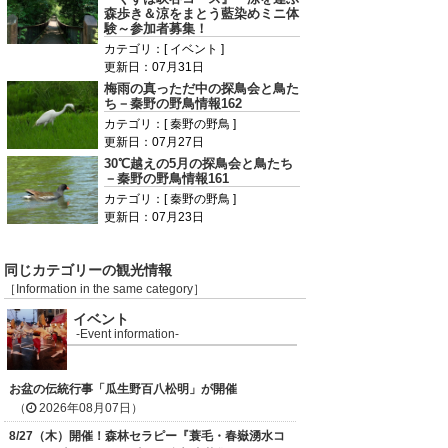
森歩き＆涼をまとう藍染めミニ体
験～参加者募集！
カテゴリ：[ イベント ]
更新日：07月31日
梅雨の真っただ中の探鳥会と鳥た
ち－秦野の野鳥情報162
カテゴリ：[ 秦野の野鳥 ]
更新日：07月27日
30℃越えの5月の探鳥会と鳥たち
－秦野の野鳥情報161
カテゴリ：[ 秦野の野鳥 ]
更新日：07月23日
同じカテゴリーの観光情報
［Information in the same category］
イベント
-Event information-
お盆の伝統行事「瓜生野百八松明」が開催
（
2026年08月07日）
8/27（木）開催！森林セラピー『蓑毛・春嶽湧水コ