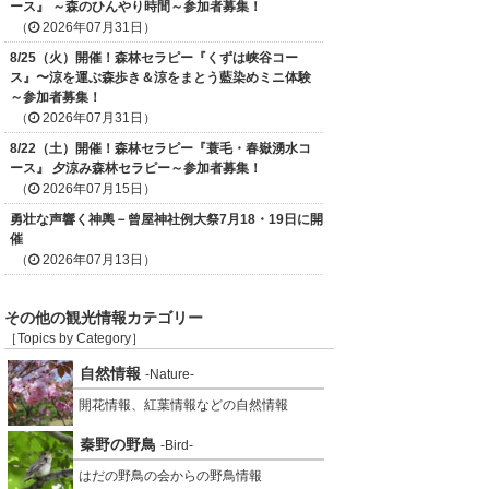
ース』 ～森のひんやり時間～参加者募集！
（
2026年07月31日）
8/25（火）開催！森林セラピー『くずは峡谷コー
ス』〜涼を運ぶ森歩き＆涼をまとう藍染めミニ体験
～参加者募集！
（
2026年07月31日）
8/22（土）開催！森林セラピー『蓑毛・春嶽湧水コ
ース』 夕涼み森林セラピー～参加者募集！
（
2026年07月15日）
勇壮な声響く神輿－曾屋神社例大祭7月18・19日に開
催
（
2026年07月13日）
その他の観光情報カテゴリー
［Topics by Category］
自然情報
-Nature-
開花情報、紅葉情報などの自然情報
秦野の野鳥
-Bird-
はだの野鳥の会からの野鳥情報