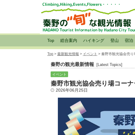
Top
総合案内
ハイキング
登山
宿泊
Top
>
最新観光情報
>
イベント
> 秦野市観光協会売り
秦野の観光最新情報
[Latest Topics]
イベント
秦野市観光協会売り場コーナー
2026年06月25日