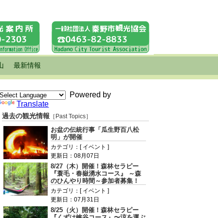
山
最新情報
Powered by
Translate
過去の観光情報
［Past Topics］
お盆の伝統行事「瓜生野百八松
明」が開催
カテゴリ：[ イベント ]
更新日：08月07日
8/27（木）開催！森林セラピー
『蓑毛・春嶽湧水コース』 ～森
のひんやり時間～参加者募集！
カテゴリ：[ イベント ]
更新日：07月31日
8/25（火）開催！森林セラピー
『くずは峡谷コース』〜涼を運ぶ