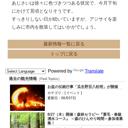
あじさいは徐々に色づきつつある状況で、今月下旬
にかけて見頃となりそうです。
すっきりしない日が続いていますが、アジサイを楽
しみに市内を散策してはいかがでしょう。
最新情報一覧に戻る
トップに戻る
Powered by
Translate
過去の観光情報
［Past Topics］
お盆の伝統行事「瓜生野百八松明」が開催
カテゴリ：[ イベント ]
更新日：08月07日
8/27（木）開催！森林セラピー『蓑毛・春嶽
湧水コース』 ～森のひんやり時間～参加者募
集！