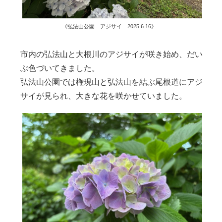
《弘法山公園 アジサイ 2025.6.16》
市内の弘法山と大根川のアジサイが咲き始め、だい
ぶ色づいてきました。
弘法山公園では権現山と弘法山を結ぶ尾根道にアジ
サイが見られ、大きな花を咲かせていました。