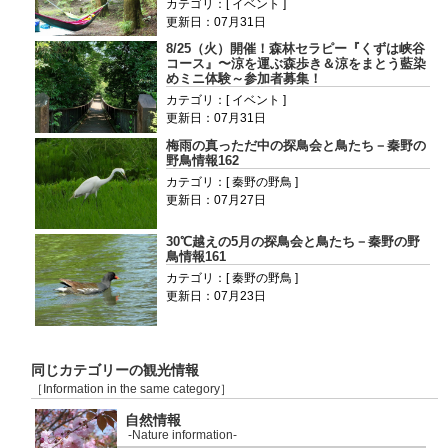
カテゴリ：[ イベント ]
更新日：07月31日
8/25（火）開催！森林セラピー『くずは峡谷
コース』〜涼を運ぶ森歩き＆涼をまとう藍染
めミニ体験～参加者募集！
カテゴリ：[ イベント ]
更新日：07月31日
梅雨の真っただ中の探鳥会と鳥たち－秦野の
野鳥情報162
カテゴリ：[ 秦野の野鳥 ]
更新日：07月27日
30℃越えの5月の探鳥会と鳥たち－秦野の野
鳥情報161
カテゴリ：[ 秦野の野鳥 ]
更新日：07月23日
同じカテゴリーの観光情報
［Information in the same category］
自然情報
-Nature information-