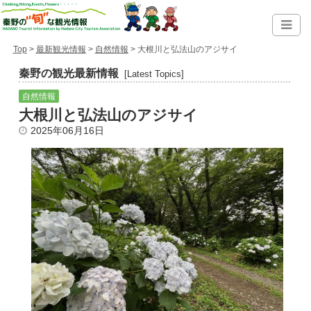
Top
>
最新観光情報
>
自然情報
> 大根川と弘法山のアジサイ
秦野の観光最新情報
[Latest Topics]
自然情報
大根川と弘法山のアジサイ
2025年06月16日