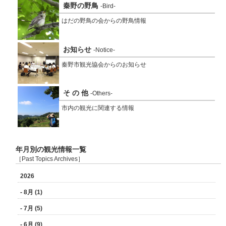
秦野の野鳥
-Bird-
はだの野鳥の会からの野鳥情報
お知らせ
-Notice-
秦野市観光協会からのお知らせ
そ の 他
-Others-
市内の観光に関連する情報
年月別の観光情報一覧
［Past Topics Archives］
2026
- 8月 (1)
- 7月 (5)
- 6月 (9)