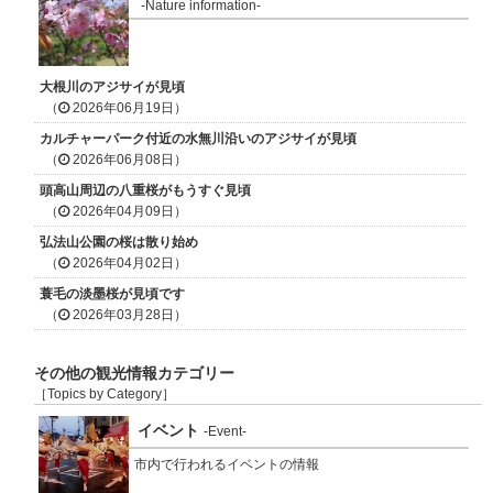
-Nature information-
大根川のアジサイが見頃
（
2026年06月19日）
カルチャーパーク付近の水無川沿いのアジサイが見頃
（
2026年06月08日）
頭高山周辺の八重桜がもうすぐ見頃
（
2026年04月09日）
弘法山公園の桜は散り始め
（
2026年04月02日）
蓑毛の淡墨桜が見頃です
（
2026年03月28日）
その他の観光情報カテゴリー
［Topics by Category］
イベント
-Event-
市内で行われるイベントの情報