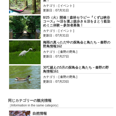
集！
カテゴリ：[ イベント ]
更新日：07月31日
8/25（火）開催！森林セラピー『くずは峡谷
コース』〜涼を運ぶ森歩き＆涼をまとう藍染
めミニ体験～参加者募集！
カテゴリ：[ イベント ]
更新日：07月31日
梅雨の真っただ中の探鳥会と鳥たち－秦野の
野鳥情報162
カテゴリ：[ 秦野の野鳥 ]
更新日：07月27日
30℃越えの5月の探鳥会と鳥たち－秦野の野
鳥情報161
カテゴリ：[ 秦野の野鳥 ]
更新日：07月23日
同じカテゴリーの観光情報
［Information in the same category］
自然情報