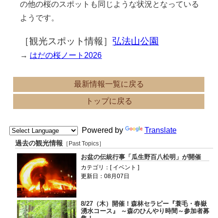
の他の桜のスポットも同じような状況となっている
ようです。
［観光スポット情報］
弘法山公園
→
はだの桜ノート2026
最新情報一覧に戻る
トップに戻る
Powered by
Translate
過去の観光情報
［Past Topics］
お盆の伝統行事「瓜生野百八松明」が開催
カテゴリ：[ イベント ]
更新日：08月07日
8/27（木）開催！森林セラピー『蓑毛・春嶽
湧水コース』 ～森のひんやり時間～参加者募