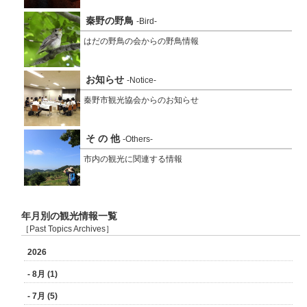
秦野の野鳥
-Bird-
はだの野鳥の会からの野鳥情報
お知らせ
-Notice-
秦野市観光協会からのお知らせ
そ の 他
-Others-
市内の観光に関連する情報
年月別の観光情報一覧
［Past Topics Archives］
2026
- 8月 (1)
- 7月 (5)