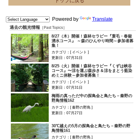
トップに戻る
Powered by
Translate
過去の観光情報
［Past Topics］
8/27（木）開催！森林セラピー『蓑毛・春嶽
湧水コース』 ～森のひんやり時間～参加者募
集！
カテゴリ：[ イベント ]
更新日：07月31日
8/25（火）開催！森林セラピー『くずは峡谷
コース』〜涼を運ぶ森歩き＆涼をまとう藍染
めミニ体験～参加者募集！
カテゴリ：[ イベント ]
更新日：07月31日
梅雨の真っただ中の探鳥会と鳥たち－秦野の
野鳥情報162
カテゴリ：[ 秦野の野鳥 ]
更新日：07月27日
30℃越えの5月の探鳥会と鳥たち－秦野の野
鳥情報161
カテゴリ：[ 秦野の野鳥 ]