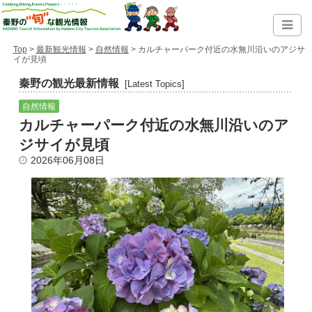
Top
>
最新観光情報
>
自然情報
> カルチャーパーク付近の水無川沿いのアジサ
イが見頃
秦野の観光最新情報
[Latest Topics]
自然情報
カルチャーパーク付近の水無川沿いのア
ジサイが見頃
2026年06月08日