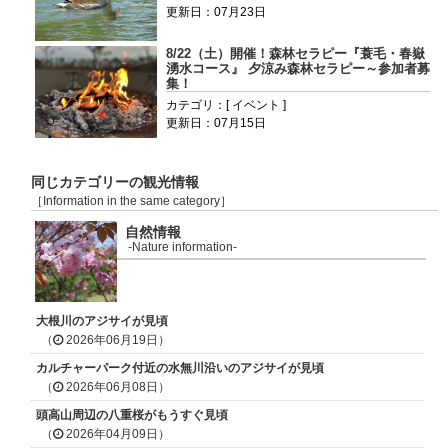
更新日：07月23日
8/22（土）開催！森林セラピー『蓑毛・春嶽
湧水コース』 夕涼み森林セラピー～参加者募
集！
カテゴリ：[ イベント ]
更新日：07月15日
同じカテゴリーの観光情報
［Information in the same category］
自然情報
-Nature information-
大根川のアジサイが見頃
（
2026年06月19日）
カルチャーパーク付近の水無川沿いのアジサイが見頃
（
2026年06月08日）
頭高山周辺の八重桜がもうすぐ見頃
（
2026年04月09日）