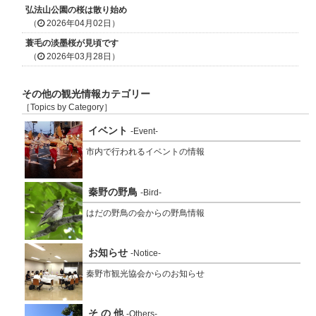
弘法山公園の桜は散り始め
（
2026年04月02日）
蓑毛の淡墨桜が見頃です
（
2026年03月28日）
その他の観光情報カテゴリー
［Topics by Category］
イベント
-Event-
市内で行われるイベントの情報
秦野の野鳥
-Bird-
はだの野鳥の会からの野鳥情報
お知らせ
-Notice-
秦野市観光協会からのお知らせ
そ の 他
-Others-