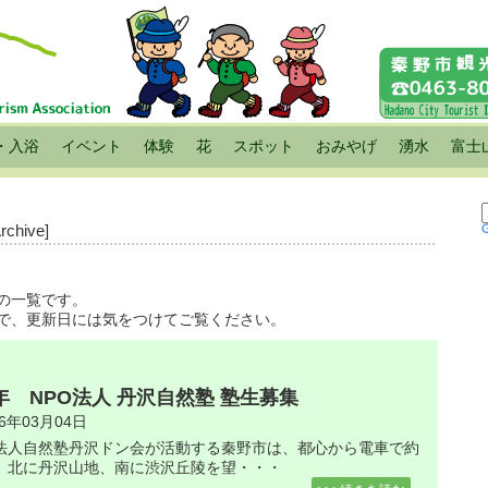
・入浴
イベント
体験
花
スポット
おみやげ
湧水
富士
Archive]
の一覧です。
で、更新日には気をつけてご覧ください。
6年 NPO法人 丹沢自然塾 塾生募集
26年03月04日
法人自然塾丹沢ドン会が活動する秦野市は、都心から電車で約
、北に丹沢山地、南に渋沢丘陵を望・・・