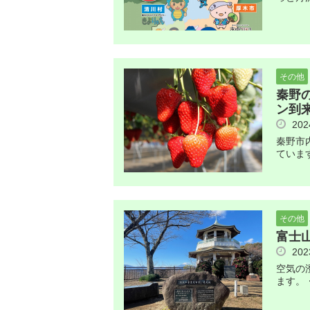
その他
秦野
ン到
20
秦野市
ていま
その他
富士
20
空気の
ます。