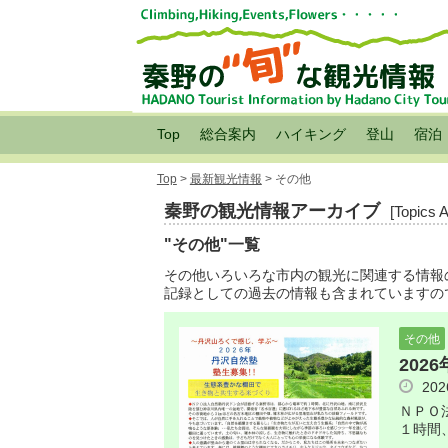
Top
総合案内
ハイキング
登山
宿泊
Top
>
最新観光情報
> その他
秦野の観光情報アーカイブ
[Topics 
"その他"一覧
その他いろいろな市内の観光に関連する情報
記録としての過去の情報も含まれていますの
その他
202
20
ＮＰＯ
１時間