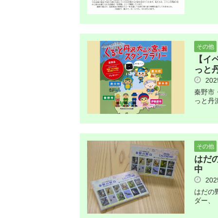
その他
【イ
っと
20
秦野市
っと丹
その他
はだ
中
20
はだの
ダー、