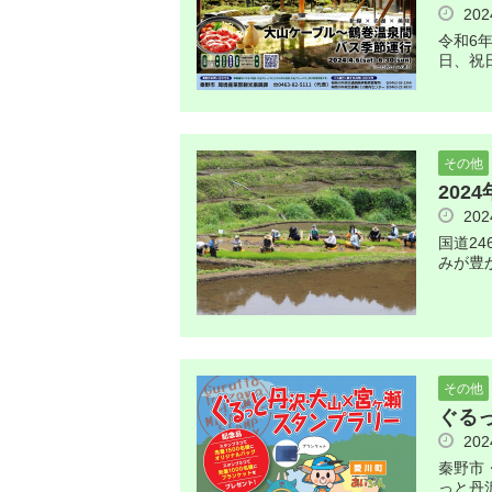
20
令和6
日、祝
その他
202
20
国道2
みが豊
その他
ぐる
20
秦野市
っと丹