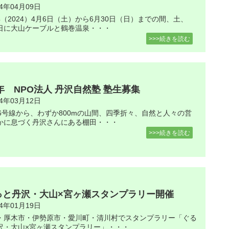
24年04月09日
年（2024）4月6日（土）から6月30日（日）までの間、土、
日に大山ケーブルと鶴巻温泉・・・
>>>続きを読む
4年 NPO法人 丹沢自然塾 塾生募集
24年03月12日
46号線から、わずか800mの山間、四季折々、自然と人々の営
かに息づく丹沢さんにある棚田・・・
>>>続きを読む
っと丹沢・大山×宮ヶ瀬スタンプラリー開催
24年01月19日
・厚木市・伊勢原市・愛川町・清川村でスタンプラリー「ぐる
沢・大山×宮ヶ瀬スタンプラリー」・・・