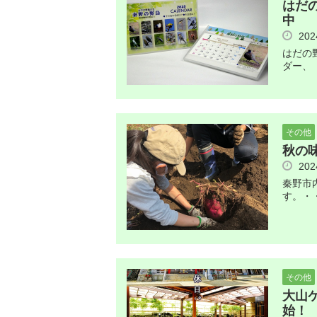
はだ
中
20
はだの
ダー、
その他
秋の
20
秦野市
す。・
その他
大山
始！