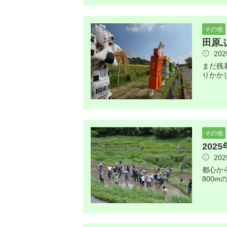
その他
田原
20
まだ残
りかか
その他
202
20
都心か
800