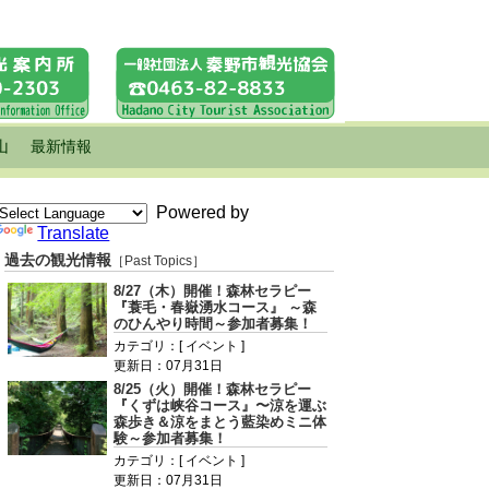
山
最新情報
Powered by
Translate
過去の観光情報
［Past Topics］
8/27（木）開催！森林セラピー
『蓑毛・春嶽湧水コース』 ～森
のひんやり時間～参加者募集！
カテゴリ：[ イベント ]
更新日：07月31日
8/25（火）開催！森林セラピー
『くずは峡谷コース』〜涼を運ぶ
森歩き＆涼をまとう藍染めミニ体
験～参加者募集！
カテゴリ：[ イベント ]
更新日：07月31日