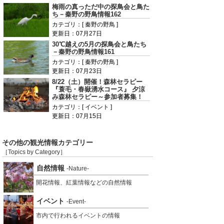
梅雨の真っただ中の探鳥会と鳥た
ち－秦野の野鳥情報162
カテゴリ：[ 秦野の野鳥 ]
更新日：07月27日
30℃越えの5月の探鳥会と鳥たち
－秦野の野鳥情報161
カテゴリ：[ 秦野の野鳥 ]
更新日：07月23日
8/22（土）開催！森林セラピー
『蓑毛・春嶽湧水コース』 夕涼
み森林セラピー～参加者募集！
カテゴリ：[ イベント ]
更新日：07月15日
その他の観光情報カテゴリー
［Topics by Category］
自然情報
-Nature-
開花情報、紅葉情報などの自然情報
イベント
-Event-
市内で行われるイベントの情報