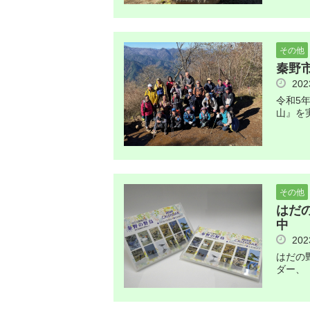
その他
秦野
20
令和5
山』を
その他
はだ
中
20
はだの
ダー、