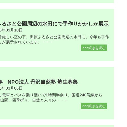
ふるさと公園周辺の水田にで手作りかかしが展示
25年09月10日
暑厳しい空の下、田原ふるさと公園周辺の水田に、今年も手作
しが展示されています。・・・
>>>続きを読む
5年 NPO法人 丹沢自然塾 塾生募集
25年03月06日
ら電車とバスを乗り継いで1時間半余り、国道246号線から
mの山間、四季折々、自然と人々の・・・
>>>続きを読む