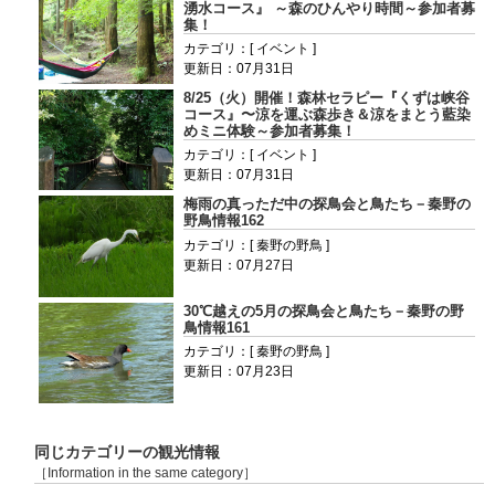
湧水コース』 ～森のひんやり時間～参加者募
集！
カテゴリ：[ イベント ]
更新日：07月31日
8/25（火）開催！森林セラピー『くずは峡谷
コース』〜涼を運ぶ森歩き＆涼をまとう藍染
めミニ体験～参加者募集！
カテゴリ：[ イベント ]
更新日：07月31日
梅雨の真っただ中の探鳥会と鳥たち－秦野の
野鳥情報162
カテゴリ：[ 秦野の野鳥 ]
更新日：07月27日
30℃越えの5月の探鳥会と鳥たち－秦野の野
鳥情報161
カテゴリ：[ 秦野の野鳥 ]
更新日：07月23日
同じカテゴリーの観光情報
［Information in the same category］