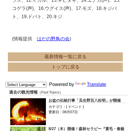
ラス、12.イカル、13.キビタキ、14.エナガ(声)、15.
コゲラ(声)、16.ウグイス(声)、17.モズ、18.キジバ
ト、19.ドバト、20.キジ
(情報提供
はだの野鳥の会
)
最新情報一覧に戻る
トップに戻る
Powered by
Translate
過去の観光情報
［Past Topics］
お盆の伝統行事「瓜生野百八松明」が開催
カテゴリ：[ イベント ]
更新日：08月07日
8/27（木）開催！森林セラピー『蓑毛・春嶽