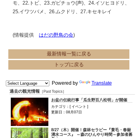
モ、22.トビ、23.ガビチョウ(声)、24.イソヒヨドリ、
25.イワツバメ、26.ムクドリ、27.キセキレイ
(情報提供
はだの野鳥の会
)
最新情報一覧に戻る
トップに戻る
Powered by
Translate
過去の観光情報
［Past Topics］
お盆の伝統行事「瓜生野百八松明」が開催
カテゴリ：[ イベント ]
更新日：08月07日
8/27（木）開催！森林セラピー『蓑毛・春嶽
湧水コース』 ～森のひんやり時間～参加者募