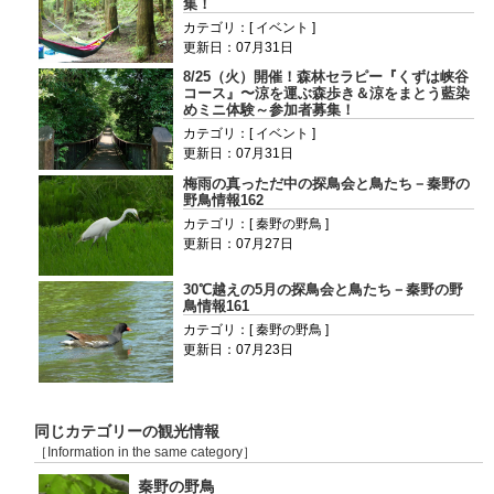
集！
カテゴリ：[ イベント ]
更新日：07月31日
8/25（火）開催！森林セラピー『くずは峡谷
コース』〜涼を運ぶ森歩き＆涼をまとう藍染
めミニ体験～参加者募集！
カテゴリ：[ イベント ]
更新日：07月31日
梅雨の真っただ中の探鳥会と鳥たち－秦野の
野鳥情報162
カテゴリ：[ 秦野の野鳥 ]
更新日：07月27日
30℃越えの5月の探鳥会と鳥たち－秦野の野
鳥情報161
カテゴリ：[ 秦野の野鳥 ]
更新日：07月23日
同じカテゴリーの観光情報
［Information in the same category］
秦野の野鳥