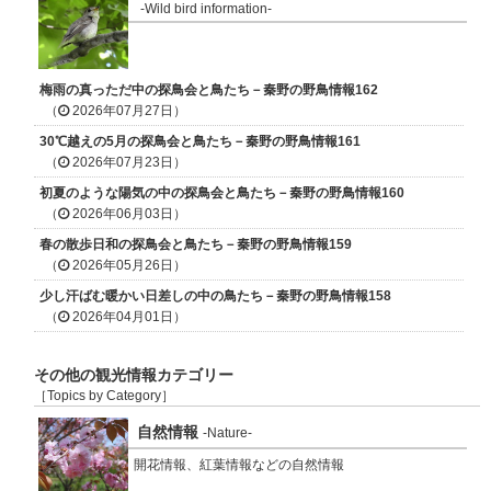
-Wild bird information-
梅雨の真っただ中の探鳥会と鳥たち－秦野の野鳥情報162
（
2026年07月27日）
30℃越えの5月の探鳥会と鳥たち－秦野の野鳥情報161
（
2026年07月23日）
初夏のような陽気の中の探鳥会と鳥たち－秦野の野鳥情報160
（
2026年06月03日）
春の散歩日和の探鳥会と鳥たち－秦野の野鳥情報159
（
2026年05月26日）
少し汗ばむ暖かい日差しの中の鳥たち－秦野の野鳥情報158
（
2026年04月01日）
その他の観光情報カテゴリー
［Topics by Category］
自然情報
-Nature-
開花情報、紅葉情報などの自然情報