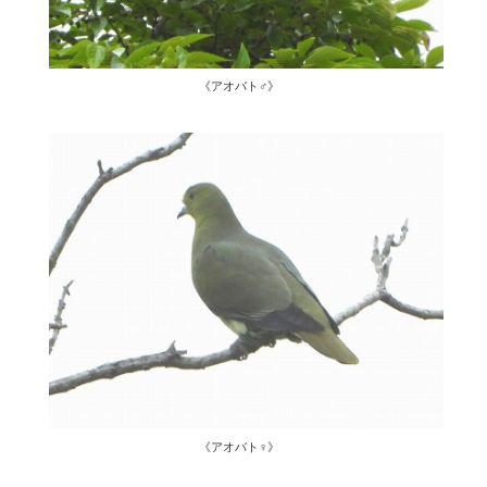
《アオバト♂》
《アオバト♀》