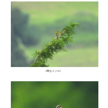
《囀るメジロ》