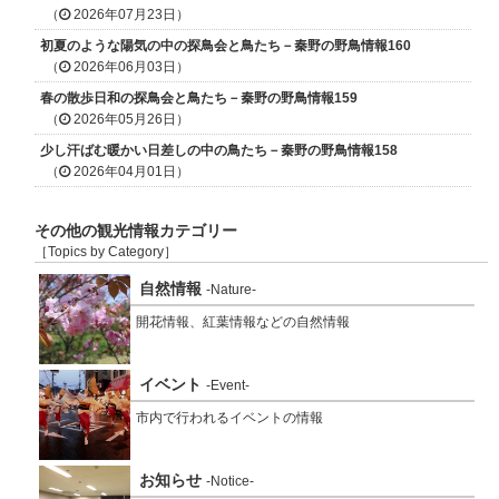
（
2026年07月23日）
初夏のような陽気の中の探鳥会と鳥たち－秦野の野鳥情報160
（
2026年06月03日）
春の散歩日和の探鳥会と鳥たち－秦野の野鳥情報159
（
2026年05月26日）
少し汗ばむ暖かい日差しの中の鳥たち－秦野の野鳥情報158
（
2026年04月01日）
その他の観光情報カテゴリー
［Topics by Category］
自然情報
-Nature-
開花情報、紅葉情報などの自然情報
イベント
-Event-
市内で行われるイベントの情報
お知らせ
-Notice-