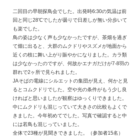
二回目の早朝探鳥会でした。出発時6:30の気温は前
回と同じ28℃でしたが曇りで日差しが無い分歩いて
も楽でした。
鳥の姿は少なく声も少なかったですが、茶畑を過ぎ
て畑に出ると、大群のムクドリやスズメが地面から
近くの枝に舞い上がり賑やかになりました。カラ類
は少なかったのですが、何故かエナガだけが7-8羽の
群れで2ヶ所で見られました。
JAそばの電線にシルエットの集団が見え、何かと見
るとコムクドリでした。空や光の条件がもう少し良
ければと思いましたが観察はゆっくりできました。
中にムクドリも混じっていて大きさの比較もよくで
きました。今年初めてでした。写真で確認すると中
には若鳥も混じっていました。
全体で23種が見聞きできました。（参加者15名）