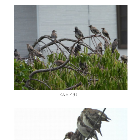
《ムクドリ》