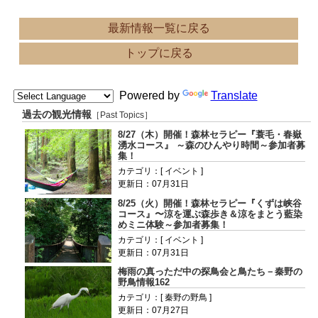
最新情報一覧に戻る
トップに戻る
Powered by
Translate
過去の観光情報
［Past Topics］
8/27（木）開催！森林セラピー『蓑毛・春嶽
湧水コース』 ～森のひんやり時間～参加者募
集！
カテゴリ：[ イベント ]
更新日：07月31日
8/25（火）開催！森林セラピー『くずは峡谷
コース』〜涼を運ぶ森歩き＆涼をまとう藍染
めミニ体験～参加者募集！
カテゴリ：[ イベント ]
更新日：07月31日
梅雨の真っただ中の探鳥会と鳥たち－秦野の
野鳥情報162
カテゴリ：[ 秦野の野鳥 ]
更新日：07月27日