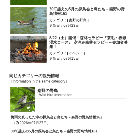
30℃越えの5月の探鳥会と鳥たち－秦野の野
鳥情報161
カテゴリ：[ 秦野の野鳥 ]
更新日：07月23日
8/22（土）開催！森林セラピー『蓑毛・春嶽
湧水コース』 夕涼み森林セラピー～参加者募
集！
カテゴリ：[ イベント ]
更新日：07月15日
同じカテゴリーの観光情報
［Information in the same category］
秦野の野鳥
-Wild bird information-
梅雨の真っただ中の探鳥会と鳥たち－秦野の野鳥情報162
（
2026年07月27日）
30℃越えの5月の探鳥会と鳥たち－秦野の野鳥情報161