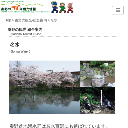
Top
>
秦野の観光-総合案内
> 名水
秦野の観光-総合案内
［Hadano Tourist Guide］
名水
【Spring Water】
秦野盆地湧水群は名水百選にも選ばれています。