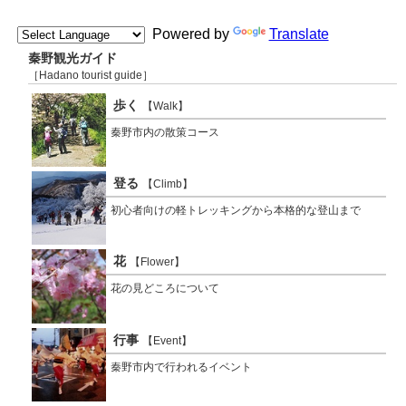
Powered by
Translate
秦野観光ガイド
［Hadano tourist guide］
歩く
【Walk】
秦野市内の散策コース
登る
【Climb】
初心者向けの軽トレッキングから本格的な登山まで
花
【Flower】
花の見どころについて
行事
【Event】
秦野市内で行われるイベント