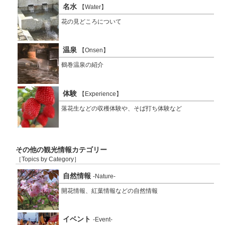
名水
【Water】
花の見どころについて
温泉
【Onsen】
鶴巻温泉の紹介
体験
【Experience】
落花生などの収穫体験や、そば打ち体験など
その他の観光情報カテゴリー
［Topics by Category］
自然情報
-Nature-
開花情報、紅葉情報などの自然情報
イベント
-Event-