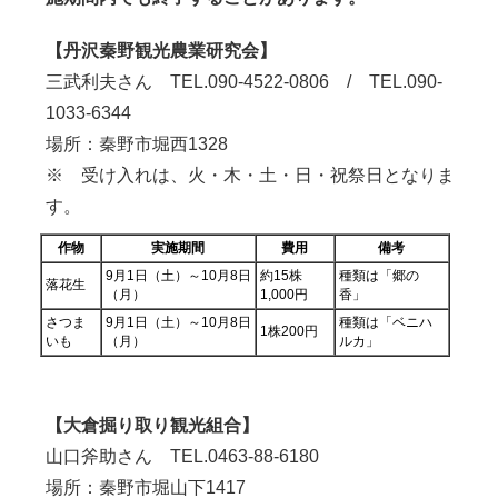
【丹沢秦野観光農業研究会】
三武利夫さん TEL.090-4522-0806 / TEL.090-
1033-6344
場所：秦野市堀西1328
※ 受け入れは、火・木・土・日・祝祭日となりま
す。
作物
実施期間
費用
備考
9月1日（土）～10月8日
約15株
種類は「郷の
落花生
（月）
1,000円
香」
さつま
9月1日（土）～10月8日
種類は「ベニハ
1株200円
いも
（月）
ルカ」
【大倉掘り取り観光組合】
山口斧助さん TEL.0463-88-6180
場所：秦野市堀山下1417