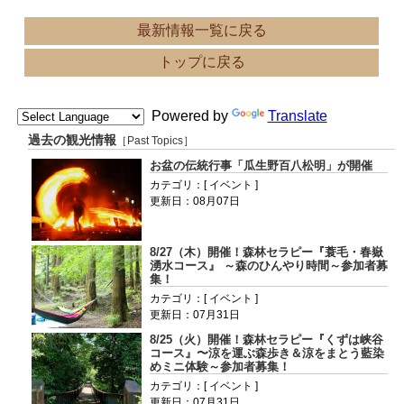
最新情報一覧に戻る
トップに戻る
Powered by
Translate
過去の観光情報
［Past Topics］
お盆の伝統行事「瓜生野百八松明」が開催
カテゴリ：[ イベント ]
更新日：08月07日
8/27（木）開催！森林セラピー『蓑毛・春嶽
湧水コース』 ～森のひんやり時間～参加者募
集！
カテゴリ：[ イベント ]
更新日：07月31日
8/25（火）開催！森林セラピー『くずは峡谷
コース』〜涼を運ぶ森歩き＆涼をまとう藍染
めミニ体験～参加者募集！
カテゴリ：[ イベント ]
更新日：07月31日