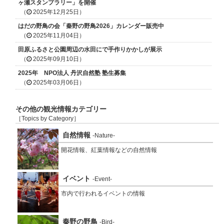
ヶ瀬スタンプラリー」を開催
（
2025年12月25日）
はだの野鳥の会「秦野の野鳥2026」カレンダー販売中
（
2025年11月04日）
田原ふるさと公園周辺の水田にで手作りかかしが展示
（
2025年09月10日）
2025年 NPO法人 丹沢自然塾 塾生募集
（
2025年03月06日）
その他の観光情報カテゴリー
［Topics by Category］
自然情報
-Nature-
開花情報、紅葉情報などの自然情報
イベント
-Event-
市内で行われるイベントの情報
秦野の野鳥
-Bird-