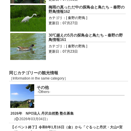
梅雨の真っただ中の探鳥会と鳥たち－秦野の
野鳥情報162
カテゴリ：[ 秦野の野鳥 ]
更新日：07月27日
30℃越えの5月の探鳥会と鳥たち－秦野の野
鳥情報161
カテゴリ：[ 秦野の野鳥 ]
更新日：07月23日
同じカテゴリーの観光情報
［Information in the same category］
その他
-Others-
2026年 NPO法人 丹沢自然塾 塾生募集
（
2026年03月04日）
【イベント終了】令和8年1月16日（金）から「ぐるっと丹沢・大山×宮