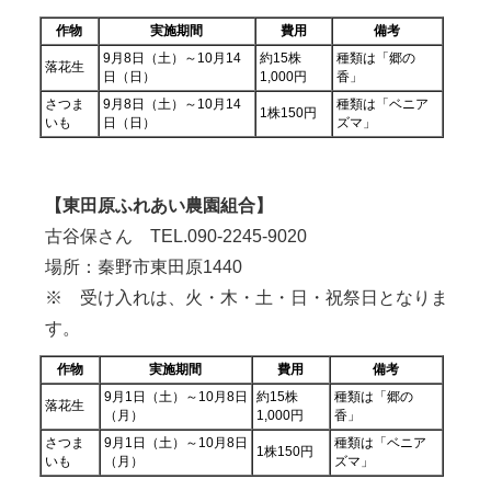
作物
実施期間
費用
備考
9月8日（土）～10月14
約15株
種類は「郷の
落花生
日（日）
1,000円
香」
さつま
9月8日（土）～10月14
種類は「ベニア
1株150円
いも
日（日）
ズマ」
【東田原ふれあい農園組合】
古谷保さん TEL.090-2245-9020
場所：秦野市東田原1440
※ 受け入れは、火・木・土・日・祝祭日となりま
す。
作物
実施期間
費用
備考
9月1日（土）～10月8日
約15株
種類は「郷の
落花生
（月）
1,000円
香」
さつま
9月1日（土）～10月8日
種類は「ベニア
1株150円
いも
（月）
ズマ」