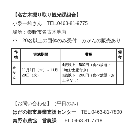
【名古木掘り取り観光課組合】
小泉一雄さん TEL.0463-81-9775
場所：秦野市名古木地内
※ 20名以上の団体のみ受付、みかんの販売あり
作
備
実施期間
費用
物
考
4歳以上：500円（食べ放題・
み
11月1日（木）～11月
1kgお土産付き）
か
20日（火）
3歳以下：200円（食べ放題・お
ん
土産なし）
【お問い合わせ】（平日のみ）
はだの都市農業支援センター
TEL.0463-81-7800
秦野市農協 営農課
TEL.0463-81-7718