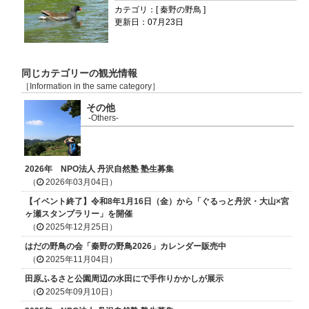
カテゴリ：[ 秦野の野鳥 ]
更新日：07月23日
同じカテゴリーの観光情報
［Information in the same category］
その他
-Others-
2026年 NPO法人 丹沢自然塾 塾生募集
（
2026年03月04日）
【イベント終了】令和8年1月16日（金）から「ぐるっと丹沢・大山×宮
ヶ瀬スタンプラリー」を開催
（
2025年12月25日）
はだの野鳥の会「秦野の野鳥2026」カレンダー販売中
（
2025年11月04日）
田原ふるさと公園周辺の水田にで手作りかかしが展示
（
2025年09月10日）