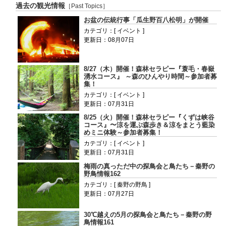
過去の観光情報
［Past Topics］
お盆の伝統行事「瓜生野百八松明」が開催
カテゴリ：[ イベント ]
更新日：08月07日
8/27（木）開催！森林セラピー『蓑毛・春嶽
湧水コース』 ～森のひんやり時間～参加者募
集！
カテゴリ：[ イベント ]
更新日：07月31日
8/25（火）開催！森林セラピー『くずは峡谷
コース』〜涼を運ぶ森歩き＆涼をまとう藍染
めミニ体験～参加者募集！
カテゴリ：[ イベント ]
更新日：07月31日
梅雨の真っただ中の探鳥会と鳥たち－秦野の
野鳥情報162
カテゴリ：[ 秦野の野鳥 ]
更新日：07月27日
30℃越えの5月の探鳥会と鳥たち－秦野の野
鳥情報161