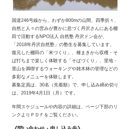
国道246号線から、わずか800mの山間、四季折々、
自然と人々の営みが豊かに息づく丹沢さんにある棚
田で活動するNPO法人 自然塾 丹沢ドン会が、
「2018年丹沢自然塾」の塾生を募集しています。
復元した棚田の「米づくり」、種まきから収穫・そ
ば打ちまで楽しく体験する「そばづくり」、里地・
里山を満喫するウォーキングや雑木林の管理などの
多彩なメニューを体験します。
募集定員は、30名（先着順）で、申し込み締め切り
は、2019年4月1日（月）です。
年間スケジュールや内容の詳細は、ページ下部のリ
ンクよりＰＤＦをご覧ください。
《問い合わせ・申し込み先》