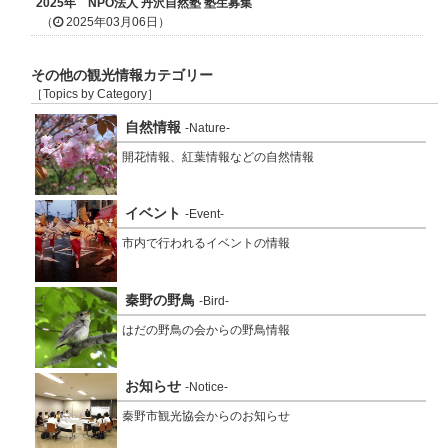
2025年 NPO法人 丹沢自然塾 塾生募集
（
2025年03月06日）
その他の観光情報カテゴリー
［Topics by Category］
自然情報
-Nature-
開花情報、紅葉情報などの自然情報
イベント
-Event-
市内で行われるイベントの情報
秦野の野鳥
-Bird-
はだの野鳥の会からの野鳥情報
お知らせ
-Notice-
秦野市観光協会からのお知らせ