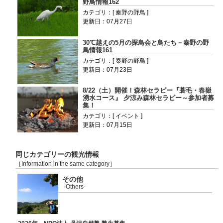
野鳥情報162
カテゴリ：[ 秦野の野鳥 ]
更新日：07月27日
30℃越えの5月の探鳥会と鳥たち－秦野の野
鳥情報161
カテゴリ：[ 秦野の野鳥 ]
更新日：07月23日
8/22（土）開催！森林セラピー『蓑毛・春嶽
湧水コース』 夕涼み森林セラピー～参加者募
集！
カテゴリ：[ イベント ]
更新日：07月15日
同じカテゴリーの観光情報
［Information in the same category］
その他
-Others-