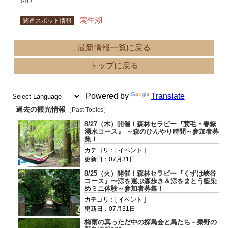
震生湖
関連スポット情報
最新情報一覧に戻る
トップに戻る
Powered by
Translate
過去の観光情報
［Past Topics］
8/27（木）開催！森林セラピー『蓑毛・春嶽
湧水コース』 ～森のひんやり時間～参加者募
集！
カテゴリ：[ イベント ]
更新日：07月31日
8/25（火）開催！森林セラピー『くずは峡谷
コース』〜涼を運ぶ森歩き＆涼をまとう藍染
めミニ体験～参加者募集！
カテゴリ：[ イベント ]
更新日：07月31日
梅雨の真っただ中の探鳥会と鳥たち－秦野の