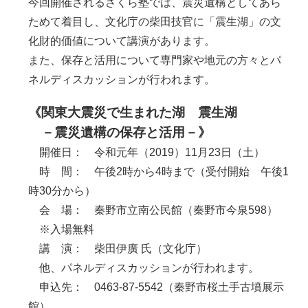
今回開催されるさくら塾では、震災遺構としてあら
ためて着目し、文化庁の柴田技官に「震生湖」の文
化財的価値について講演があります。
また、保存と活用について専門家や地元の方々とパ
ネルディスカッションが行われます。
《関東大震災で生まれた湖 震生湖
－震災遺構の保存と活用－》
開催日： 令和元年（2019）11月23日（土）
時 間： 午後2時から4時まで（受付開始 午後1
時30分から）
会 場： 秦野市立南公民館（秦野市今泉598）
※入場無料
講 演： 柴田伊廣 氏（文化庁）
他、パネルディスカッションが行われます。
申込先： 0463-87-5542（秦野市桜土手古墳展示
館）