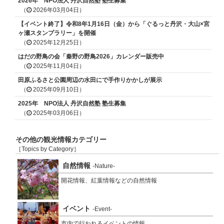
2026年 NPO法人 丹沢自然塾 塾生募集
（
2026年03月04日）
【イベント終了】令和8年1月16日（金）から「ぐるっと丹沢・大山×宮
ヶ瀬スタンプラリー」を開催
（
2025年12月25日）
はだの野鳥の会「秦野の野鳥2026」カレンダー販売中
（
2025年11月04日）
田原ふるさと公園周辺の水田にで手作りかかしが展示
（
2025年09月10日）
2025年 NPO法人 丹沢自然塾 塾生募集
（
2025年03月06日）
その他の観光情報カテゴリー
［Topics by Category］
自然情報
-Nature-
開花情報、紅葉情報などの自然情報
イベント
-Event-
市内で行われるイベントの情報