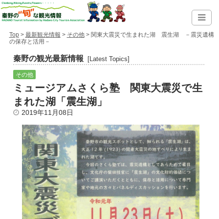
Top
>
最新観光情報
>
その他
> 関東大震災で生まれた湖 震生湖 －震災遺構
の保存と活用－
秦野の観光最新情報
[Latest Topics]
その他
ミュージアムさくら塾 関東大震災で生
まれた湖「震生湖」
2019年11月08日