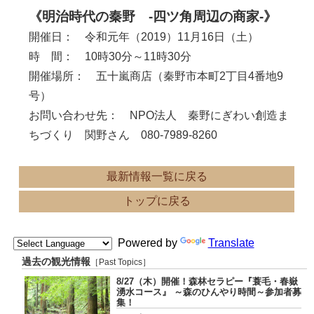
《明治時代の秦野 -四ツ角周辺の商家-》
開催日： 令和元年（2019）11月16日（土）
時 間： 10時30分～11時30分
開催場所： 五十嵐商店（秦野市本町2丁目4番地9
号）
お問い合わせ先： NPO法人 秦野にぎわい創造ま
ちづくり 関野さん 080-7989-8260
最新情報一覧に戻る
トップに戻る
Powered by
Translate
過去の観光情報
［Past Topics］
8/27（木）開催！森林セラピー『蓑毛・春嶽
湧水コース』 ～森のひんやり時間～参加者募
集！