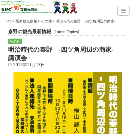
Top
>
最新観光情報
>
その他
> 明治時代の秦野 -四ツ角周辺の商家-
秦野の観光最新情報
[Latest Topics]
その他
明治時代の秦野 -四ツ角周辺の商家-
講演会
2019年11月13日