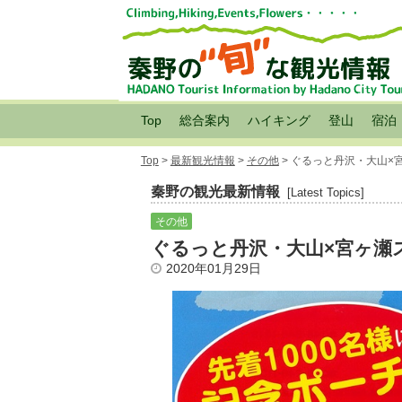
Top
総合案内
ハイキング
登山
宿泊
Top
>
最新観光情報
>
その他
> ぐるっと丹沢・大山×
秦野の観光最新情報
[Latest Topics]
その他
ぐるっと丹沢・大山×宮ヶ瀬
2020年01月29日