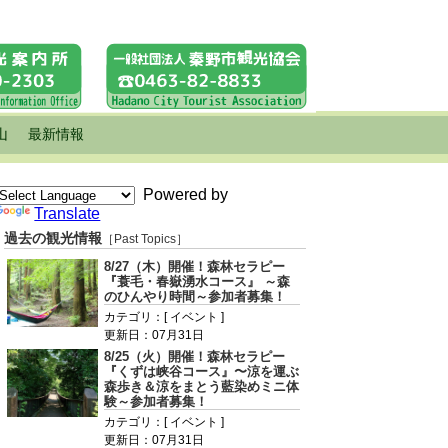
山
最新情報
Powered by
Translate
過去の観光情報
［Past Topics］
8/27（木）開催！森林セラピー
『蓑毛・春嶽湧水コース』 ～森
のひんやり時間～参加者募集！
カテゴリ：[ イベント ]
更新日：07月31日
8/25（火）開催！森林セラピー
『くずは峡谷コース』〜涼を運ぶ
森歩き＆涼をまとう藍染めミニ体
験～参加者募集！
カテゴリ：[ イベント ]
更新日：07月31日