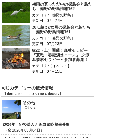
梅雨の真っただ中の探鳥会と鳥た
ち－秦野の野鳥情報162
カテゴリ：[ 秦野の野鳥 ]
更新日：07月27日
30℃越えの5月の探鳥会と鳥たち
－秦野の野鳥情報161
カテゴリ：[ 秦野の野鳥 ]
更新日：07月23日
8/22（土）開催！森林セラピー
『蓑毛・春嶽湧水コース』 夕涼
み森林セラピー～参加者募集！
カテゴリ：[ イベント ]
更新日：07月15日
同じカテゴリーの観光情報
［Information in the same category］
その他
-Others-
2026年 NPO法人 丹沢自然塾 塾生募集
（
2026年03月04日）