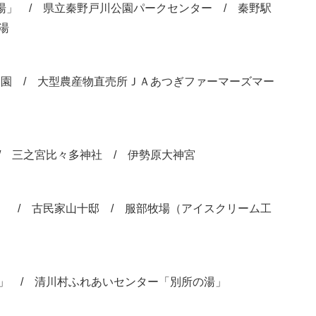
」 / 県立秦野戸川公園パークセンター / 秦野駅
湯
公園 / 大型農産物直売所ＪＡあつぎファーマーズマー
/ 三之宮比々多神社 / 伊勢原大神宮
 / 古民家山十邸 / 服部牧場（アイスクリーム工
」 / 清川村ふれあいセンター「別所の湯」