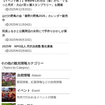
【イベント終了】令和8年1月16日（金）から「ぐる
っと丹沢・大山×宮ヶ瀬スタンプラリー」を開催
（
2025年12月25日）
はだの野鳥の会「秦野の野鳥2026」カレンダー販売
中
（
2025年11月04日）
田原ふるさと公園周辺の水田にで手作りかかしが展
示
（
2025年09月10日）
2025年 NPO法人 丹沢自然塾 塾生募集
（
2025年03月06日）
その他の観光情報カテゴリー
［Topics by Category］
自然情報
-Nature-
開花情報、紅葉情報などの自然情報
イベント
-Event-
市内で行われるイベントの情報