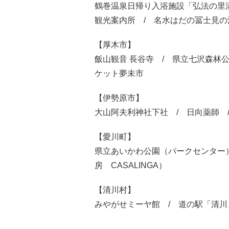
鶴巻温泉日帰り入浴施設「弘法の里湯
観光案内所 / 名水はだの冨士見の
【厚木市】
飯山観音 長谷寺 / 県立七沢森林
ケット夢未市
【伊勢原市】
大山阿夫利神社下社 / 日向薬師 
【愛川町】
県立あいかわ公園（パークセンター）
房 CASALINGA）
【清川村】
みやがせミーヤ館 / 道の駅「清川