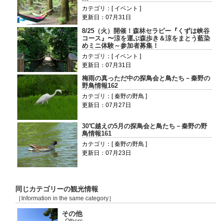
カテゴリ：[ イベント ]
更新日：07月31日
8/25（火）開催！森林セラピー『くずは峡谷
コース』〜涼を運ぶ森歩き＆涼をまとう藍染
めミニ体験～参加者募集！
カテゴリ：[ イベント ]
更新日：07月31日
梅雨の真っただ中の探鳥会と鳥たち－秦野の
野鳥情報162
カテゴリ：[ 秦野の野鳥 ]
更新日：07月27日
30℃越えの5月の探鳥会と鳥たち－秦野の野
鳥情報161
カテゴリ：[ 秦野の野鳥 ]
更新日：07月23日
同じカテゴリーの観光情報
［Information in the same category］
その他
-Others-