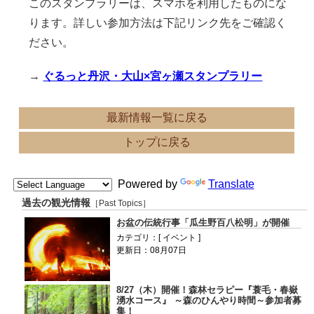
このスタンプラリーは、スマホを利用したものにな
ります。詳しい参加方法は下記リンク先をご確認く
ださい。
→
ぐるっと丹沢・大山×宮ヶ瀬スタンプラリー
最新情報一覧に戻る
トップに戻る
Powered by
Translate
過去の観光情報
［Past Topics］
お盆の伝統行事「瓜生野百八松明」が開催
カテゴリ：[ イベント ]
更新日：08月07日
8/27（木）開催！森林セラピー『蓑毛・春嶽
湧水コース』 ～森のひんやり時間～参加者募
集！